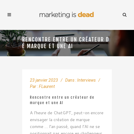
RENCONTRE ENTRE UN CRÉATEUR D
E MARQUE ET UNE AI
23 janvier 2023
Dans :
Interviews
Par :
FLaurent
Rencontre entre un créateur de
marque et une AI
A l’heure de ChatGPT, peut-on encore
envisager la création de marque
comme … l’an passé, quand l’AI ne se
positionnait pas encore en challengeur