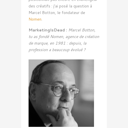
des créatifs : j’ai posé la question à
Marcel Botton, le fondateur de
Nomen
.
MarketingIsDead :
Marcel Botton,
tu as fondé Nomen, agence de création
de marque, en 1981 : depuis, la
profession a beaucoup évolué ?