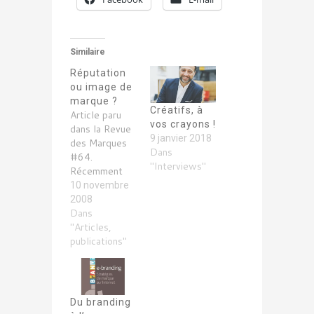
Similaire
Réputation
ou image de
marque ?
Créatifs, à
Article paru
vos crayons !
dans la Revue
9 janvier 2018
des Marques
Dans
#64.
"Interviews"
Récemment
est apparue en
10 novembre
marketing la
2008
notion
Dans
nouvelle de
"Articles,
réputation :
publications"
nouvelle
facette de
l'image de
marque ?
Du branding
Gadget à la