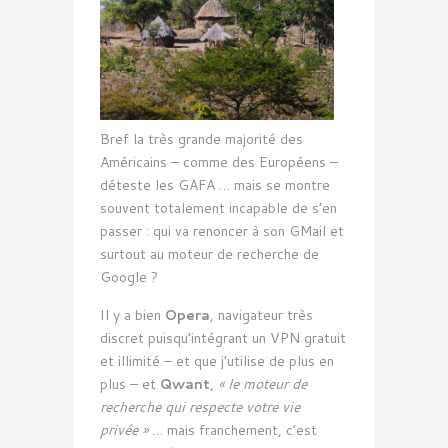
Bref la très grande majorité des
Américains – comme des Européens –
déteste les GAFA … mais se montre
souvent totalement incapable de s’en
passer : qui va renoncer à son GMail et
surtout au moteur de recherche de
Google ?
Il y a bien
Opera
, navigateur très
discret puisqu’intégrant un VPN gratuit
et illimité – et que j’utilise de plus en
plus – et
Qwant
,
« le moteur de
recherche qui respecte votre vie
privée »
… mais franchement, c’est