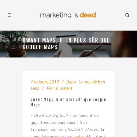
QWANT MAPS, BIEN PLUS SÛR QUE
GOOGLE MAPS
7 octobre 2019
Dans :
Un peu de bon
sens
Par :
FLaurent
Qwant Maps, bien plus sûr que Google
Maps
« Break up big tech »
, annoncent de
gigantesques panneaux à San
Francisco, signés
Elizabeth Warren
, la
candidate – visitez son
site
officiel – à