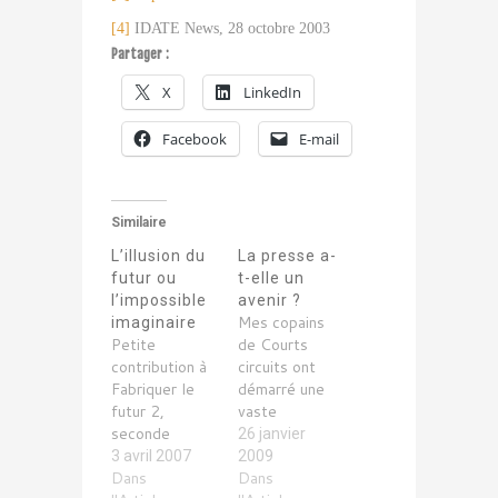
[4]
IDATE News, 28 octobre 2003
Partager :
X
LinkedIn
Facebook
E-mail
Similaire
L’illusion du
La presse a-
futur ou
t-elle un
l’impossible
avenir ?
Mes copains
imaginaire
Petite
de Courts
contribution à
circuits ont
Fabriquer le
démarré une
futur 2,
vaste
seconde
réflexion sur la
26 janvier
édition du livre
presse et son
3 avril 2007
2009
de Pierre
Dans
avenir – c’est
Dans