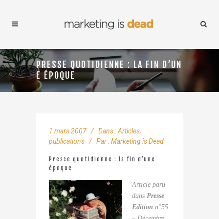
PRESSE QUOTIDIENNE : LA FIN D’UN
E ÉPOQUE
1 mars 2007
Dans :
Articles,
publications
Par :
Marketing is Dead
Presse quotidienne : la fin d’une
époque
Article paru
dans
Presse
Edition
n°55
– Décembre