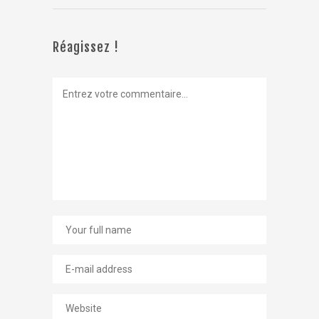
rues de Paris
entre le 12 et
le 18 janvier,
Réagissez !
avec pour
principales
destinations
les grandes
rédactions de
la télévision
et…