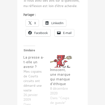
Si vous avez des avis sur la questions,
ma réflexion est loin d’être achevée.
Partager :
X
LinkedIn
Facebook
E-mail
Similaire
La presse a-
t-elle un
avenir ?
Innocent,
Mes copains
une marque
de Courts
qui manque
circuits ont
d’éthique
démarré une
8 décembre
vaste
2020
réflexion sur la
26 janvier
Dans "Coups
presse et son
2009
de gueule"
avenir – c’est
Dans