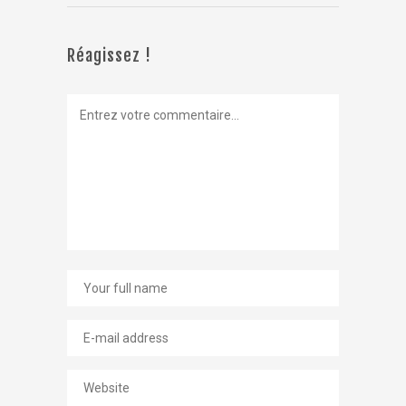
les habitudes
d'une
discipline aussi
Réagissez !
quantitative
que le média-
planning.
Aujourd'hui, le
média-
planning se
fonde sur des
modèles de
communication
dérivés de
celui…