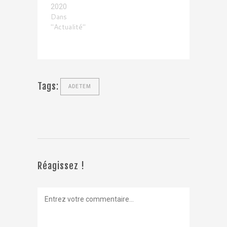
2020
Dans
"Actualité"
Tags:
ADETEM
Réagissez !