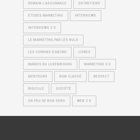
DEMAIN L’ASSURANCE
ENTRETIENS
ETUDES MARKETING
INTERVIEWS
INTERVIEWS 2.0
LE MARKETING PAR LES NULS
LES COPAINS D'ABORD
LIVRES
MARDIS DU LUXEMBOURG
MARKETING 2.0
MENTEURS
NON CLASSÉ
RESPECT
RIDICULE
SOCIÉTÉ
UN PEU DE BON SENS
WEB 2.0