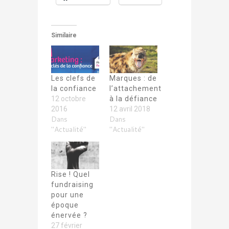
Similaire
Les clefs de
Marques : de
la confiance
l’attachement
12 octobre
à la défiance
2016
12 avril 2018
Dans
Dans
"Actualité"
"Actualité"
Rise ! Quel
fundraising
pour une
époque
énervée ?
27 février