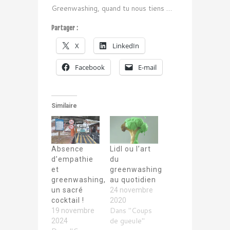
Greenwashing, quand tu nous tiens …
Partager :
X
LinkedIn
Facebook
E-mail
Similaire
Absence
Lidl ou l’art
d’empathie
du
et
greenwashing
greenwashing,
au quotidien
un sacré
24 novembre
cocktail !
2020
Dans "Coups
19 novembre
de gueule"
2024