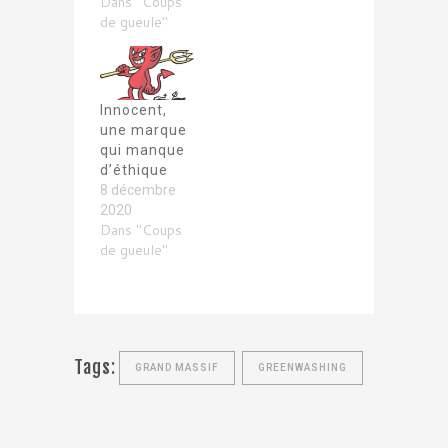
Dans "Coups
de gueule"
Innocent,
une marque
qui manque
d’éthique
8 décembre
2020
Dans "Coups
de gueule"
Tags:
GRAND MASSIF
GREENWASHING