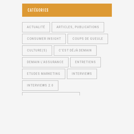
CATÉGORIES
ACTUALITÉ
ARTICLES, PUBLICATIONS
CONSUMER INSIGHT
COUPS DE GUEULE
CULTURE(S)
C’EST DÉJÀ DEMAIN
DEMAIN L’ASSURANCE
ENTRETIENS
ETUDES MARKETING
INTERVIEWS
INTERVIEWS 2.0
LE MARKETING PAR LES NULS
LES COPAINS D'ABORD
LIVRES
MARDIS DU LUXEMBOURG
MARKETING 2.0
MENTEURS
NON CLASSÉ
RESPECT