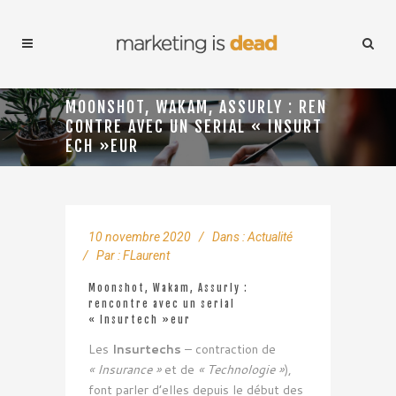
MOONSHOT, WAKAM, ASSURLY : REN
CONTRE AVEC UN SERIAL « INSURT
ECH »EUR
10 novembre 2020
Dans :
Actualité
Par :
FLaurent
Moonshot, Wakam, Assurly :
rencontre avec un serial
« Insurtech »eur
Les
Insurtechs
– contraction de
« Insurance »
et de
« Technologie »
),
font parler d’elles depuis le début des