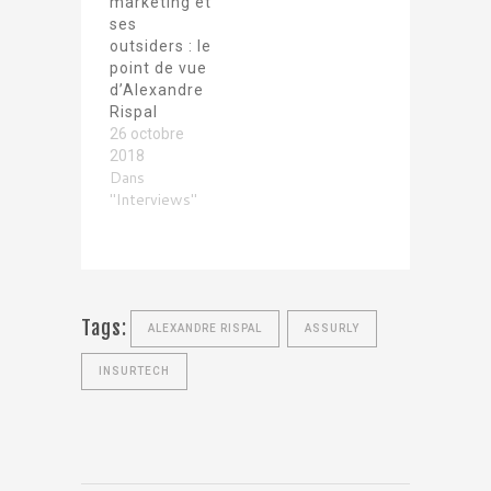
marketing et
ses
outsiders : le
point de vue
d’Alexandre
Rispal
26 octobre
2018
Dans
"Interviews"
Tags:
ALEXANDRE RISPAL
ASSURLY
INSURTECH