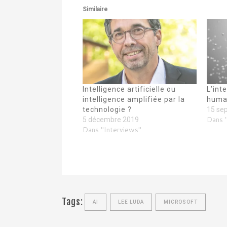
Similaire
Intelligence artificielle ou
L’int
intelligence amplifiée par la
humai
technologie ?
15 se
Dans "
5 décembre 2019
Dans "Interviews"
Tags:
AI
LEE LUDA
MICROSOFT