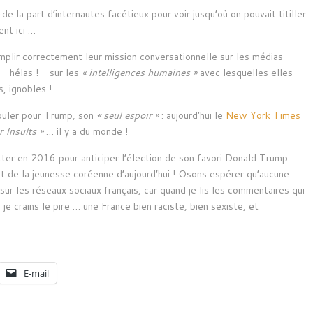
de la part d’internautes facétieux pour voir jusqu’où on pouvait titiller
ent ici …
remplir correctement leur mission conversationnelle sur les médias
– hélas ! – sur les
« intelligences humaines »
avec lesquelles elles
s, ignobles !
ouler pour Trump, son
« seul espoir »
: aujourd’hui le
New York Times
 Insults »
… il y a du monde !
itter en 2016 pour anticiper l’élection de son favori Donald Trump …
rit de la jeunesse coréenne d’aujourd’hui ! Osons espérer qu’aucune
sur les réseaux sociaux français, car quand je lis les commentaires qui
, je crains le pire … une France bien raciste, bien sexiste, et
E-mail