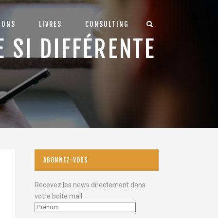
IONS
LIVRES
CONSULTING
E SI DIFFÉRENTE
ABONNEZ-VOUS
Recevez les news directement dans
votre boite mail.