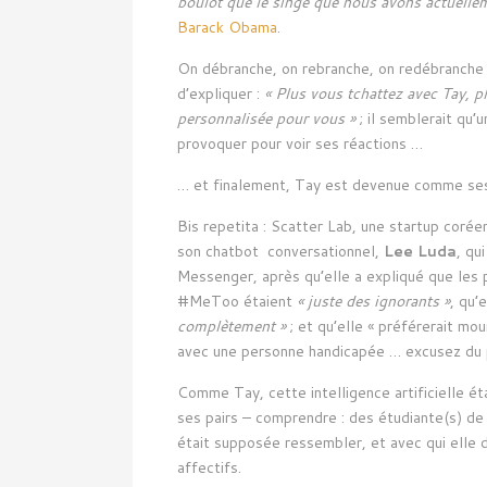
boulot que le singe que nous avons actuelle
Barack Obama
.
On débranche, on rebranche, on redébranche Ta
d’expliquer :
« Plus vous tchattez avec Tay, pl
personnalisée pour vous »
; il semblerait qu’
provoquer pour voir ses réactions …
… et finalement, Tay est devenue comme ses 
Bis repetita : Scatter Lab, une startup corée
son chatbot conversationnel,
Lee Luda
, qu
Messenger, après qu’elle a expliqué que les p
#MeToo étaient
« juste des ignorants »
, qu’
complètement »
; et qu’elle « préférerait mou
avec une personne handicapée … excusez du 
Comme Tay, cette intelligence artificielle é
ses pairs – comprendre : des étudiante(s) de
était supposée ressembler, et avec qui elle de
affectifs.