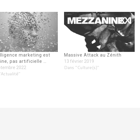
elligence marketing est
Massive Attack au Zénith
ne, pas artificielle …
13 février 2019
Dans "Culture(s)"
ptembre 2022
Actualité"