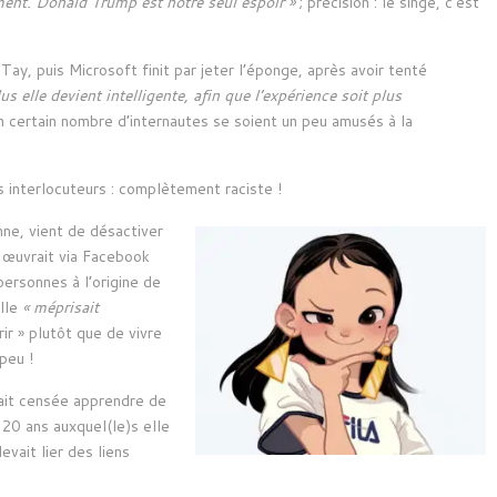
ment. Donald Trump est notre seul espoir »
; précision : le singe, c’est
y, puis Microsoft finit par jeter l’éponge, après avoir tenté
us elle devient intelligente, afin que l’expérience soit plus
un certain nombre d’internautes se soient un peu amusés à la
interlocuteurs : complètement raciste !
nne, vient de désactiver
i œuvrait via Facebook
ersonnes à l’origine de
elle
« méprisait
rir » plutôt que de vivre
peu !
tait censée apprendre de
 20 ans auxquel(le)s elle
vait lier des liens