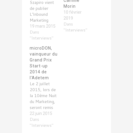
Camille
Szapiro vient
Morin
de publier
10 février
L’Inbound
2019
Marketing
Dans
selon la
19 mars 2015
"Interviews"
Stratégie du
Dans
Sherpa ;
"Interviews"
rencontre avec
microDON,
le fondateur
vainqueur du
de l’agence
Grand Prix
Saphir.MarketingIsDead
Start-up
: Tu viens de
2014 de
publier
l’Adetem
L’Inbound
Le 2 juillet
Marketing
2015, lors de
selon la
la 10ème Nuit
Stratégie du
du Marketing,
Sherpa : en
seront remis
deux mot,
les Prix de
22 juin 2015
c’est quoi,
l'Excellence
Dans
l’Inbound
Marketing by
"Interviews"
Marketing ?
Adetem ;
Gabriel