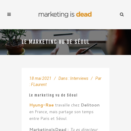
LE MARKETING VU DE SÉOUL
18 mai 2021
Dans :
Interviews
Par
:
FLaurent
Le marketing vu de Séoul
Hyung-Rae
travaille chez
Delitoon
en France, mais partage son temps
entre Paris et Séoul.
MarketingIsDead :
Tu es directeur