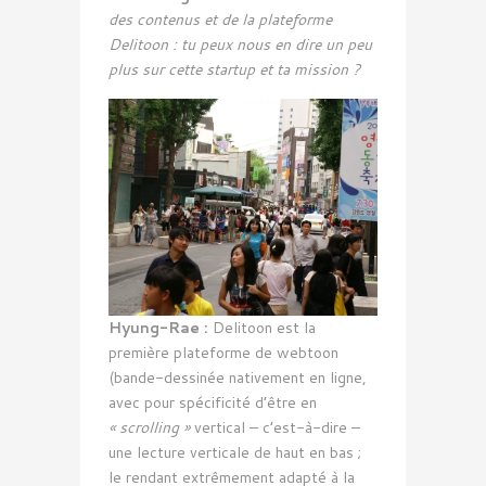
des contenus et de la plateforme
Delitoon : tu peux nous en dire un peu
plus sur cette startup et ta mission ?
Hyung-Rae :
Delitoon est la
première plateforme de webtoon
(bande-dessinée nativement en ligne,
avec pour spécificité d’être en
« scrolling »
vertical – c’est-à-dire –
une lecture verticale de haut en bas ;
le rendant extrêmement adapté à la