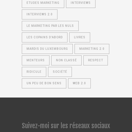
ETUDES MARKETING
INTERVIEWS
INTERVIEWS 2.0
LE MARKETING PAR LES NULS
LES COPAINS D'ABORD
LIVRES
MARDIS DU LUXEMBOURG
MARKETING 2.0
MENTEURS
NON CLASSÉ
RESPECT
RIDICULE
SOCIÉTÉ
UN PEU DE BON SENS
WEB 2.0
Suivez-moi sur les réseaux sociaux