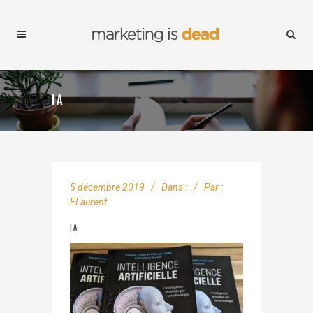
IA
5 décembre 2019
Dans :
Par :
FLaurent
IA