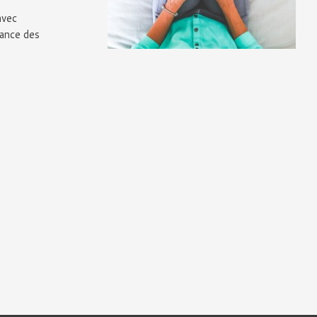
avec
sance des