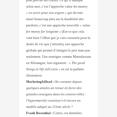
plus près de ses clients. Ce qu’il manque
selon moi, c’est l’approche value for money
« en avoir pour son argent »
qui devrait
miser beaucoup plus sur la durabilité des
produits, c’est une approche nouvelle
« value
for money for longtime »
(Est-ce que cela
vaut bien l’effort que je vais consentir pour la
durée de vie que j’attends), une approche
globale qui permet d’intégrer le prix mais pas
seulement. Une enseigne comme Manufactum
en Allemagne, leur signature :
« The good
things in life still exist »
en est la parfaite
illustration.
MarketingIsDead :
On constate depuis
quelques années un retour en force des
grandes enseignes dans les centres-villes :
l’hypermarché constitue-t-il encore un
modèle adapté au 21ème siècle ?
Frank Rosenthal :
Certes, ces dernières