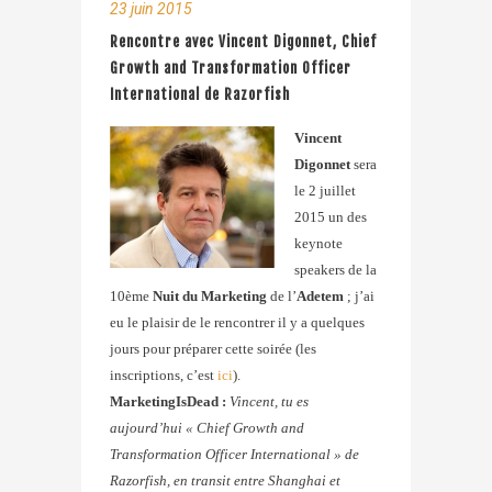
23 juin 2015
Rencontre avec Vincent Digonnet, Chief
Growth and Transformation Officer
International de Razorfish
Vincent
Digonnet
sera
le 2 juillet
2015 un des
keynote
speakers de la
10ème
Nuit du Marketing
de l’
Adetem
; j’ai
eu le plaisir de le rencontrer il y a quelques
jours pour préparer cette soirée (les
inscriptions, c’est
ici
).
MarketingIsDead :
Vincent, tu es
aujourd’hui « Chief Growth and
Transformation Officer International » de
Razorfish, en transit entre Shanghai et