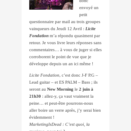
donc
envoyé un
petit
questionnaire par mail au trois groupes
vainqueurs du Jeudi 12 Avril :
Licite
Fondation
m’a répondu quasiment par
retour. Je vous livre leurs réponses sans
commentaires… à vous de juger si elles
corroborent le point de vue que je
développe depuis un an ici même !
Licite Fondation
, c’est donc J-F P.G –
Lead guitar – et ES PALM – Bass ; ils
seront au
New Morning
le
2 juin à
21h30
: allez-y, ça vaut vraiment la
peine… et peut-être pour
rons-nous
aller boire un verre après, j’y serai bien
évidemment !
MarketingIsDead : C’est quoi, la