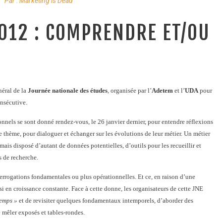
Par :
Marketing is Dead
2012 : COMPRENDRE ET/OU
néral de la
Journée nationale des études
, organisée par l’
Adetem
et l’
UDA
pour
nsécutive.
onnels se sont donné rendez-vous, le 26 janvier dernier, pour entendre réflexions
e thème, pour dialoguer et échanger sur les évolutions de leur métier. Un métier
mais disposé d’autant de données potentielles, d’outils pour les recueillir et
s de recherche.
terrogations fondamentales ou plus opérationnelles. Et ce, en raison d’une
i en croissance constante. Face à cette donne, les organisateurs de cette JNE
temps »
et de revisiter quelques fondamentaux intemporels, d’aborder des
 mêler exposés et tables-rondes.