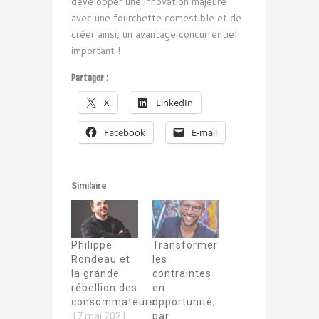
développer une innovation majeure
avec une fourchette comestible et de
créer ainsi, un avantage concurrentiel
important !
Partager :
X
LinkedIn
Facebook
E-mail
Similaire
Philippe
Transformer
Rondeau et
les
la grande
contraintes
rébellion des
en
consommateurs
opportunité,
17 mai 2021
par