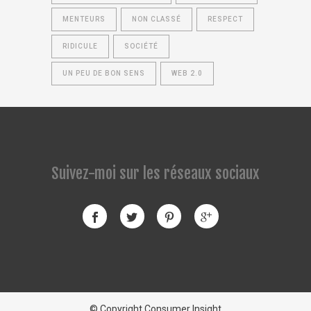
MENTEURS
NON CLASSÉ
RESPECT
RIDICULE
SOCIÉTÉ
UN PEU DE BON SENS
WEB 2.0
Suivez-moi sur les réseaux sociaux
© Copyright Consumer Insight