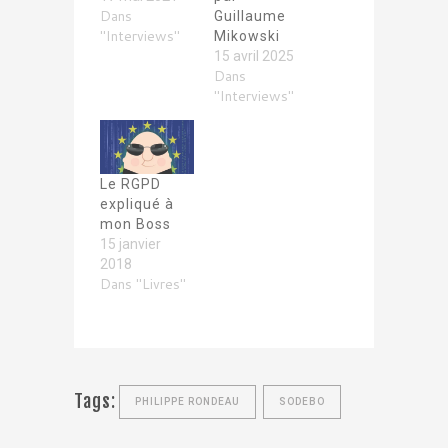
Dans
Guillaume
"Interviews"
Mikowski
15 avril 2025
Dans
"Interviews"
Le RGPD
expliqué à
mon Boss
15 janvier
2018
Dans "Livres"
Tags:
PHILIPPE RONDEAU
SODEBO